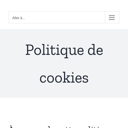
Passer
au
Aller à...
contenu
Politique de
cookies