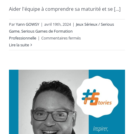
Aider l'équipe à comprendre sa maturité et se [...]
Par
Yann GOWSY
|
avril 19th, 2024
|
Jeux Sérieux / Serious
Game
,
Serious Games de Formation
sur
Professionnelle
|
Commentaires fermés
Maturity
Lire la suite
Spicer
:
Construisons
la
maturité
de
l’équipe