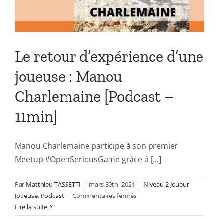
Le retour d’expérience d’une
joueuse : Manou
Charlemaine [Podcast –
11min]
Manou Charlemaine participe à son premier
Meetup #OpenSeriousGame grâce à [...]
Par
Matthieu TASSETTI
|
mars 30th, 2021
|
Niveau 2 Joueur
sur
Joueuse
,
Podcast
|
Commentaires fermés
Le
Lire la suite
retour