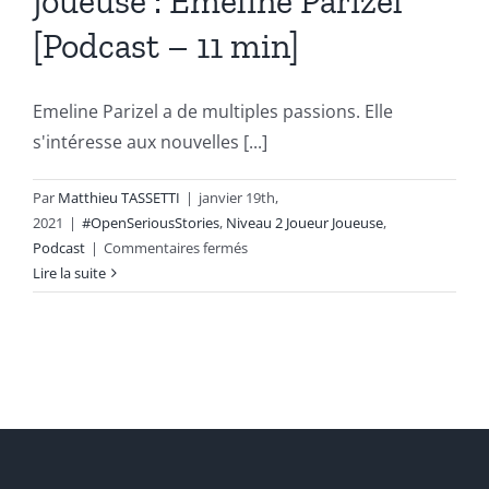
joueuse : Emeline Parizel
[Podcast – 11 min]
Emeline Parizel a de multiples passions. Elle
s'intéresse aux nouvelles [...]
Par
Matthieu TASSETTI
|
janvier 19th,
2021
|
#OpenSeriousStories
,
Niveau 2 Joueur Joueuse
,
sur
Podcast
|
Commentaires fermés
Le
Lire la suite
retour
d’expérience
d’une
joueuse
:
Emeline
Parizel
[Podcast