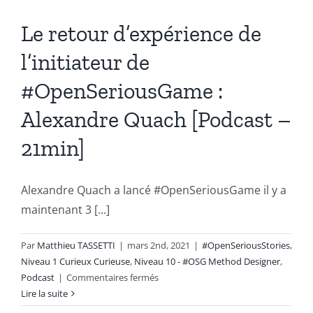
Le retour d’expérience de
l’initiateur de
#OpenSeriousGame :
Alexandre Quach [Podcast –
21min]
Alexandre Quach a lancé #OpenSeriousGame il y a
maintenant 3 [...]
Par
Matthieu TASSETTI
|
mars 2nd, 2021
|
#OpenSeriousStories
,
Niveau 1 Curieux Curieuse
,
Niveau 10 - #OSG Method Designer
,
sur
Podcast
|
Commentaires fermés
Le
Lire la suite
retour