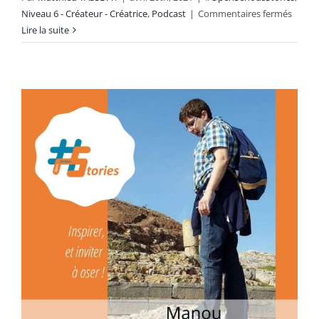
sur
Niveau 6 - Créateur - Créatrice
,
Podcast
|
Commentaires fermés
Le
Lire la suite
retour
d’expé
d’un
créate
:
Franço
Xavier
Godin
[Podca
–
25min