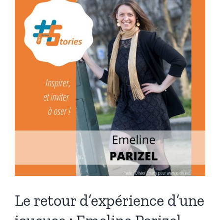
:
Laetitia
Thernier
[Podcast
–
12min]
Le retour d’expérience d’une