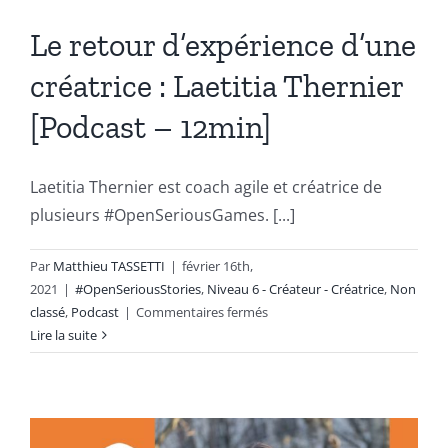
Le retour d’expérience d’une
créatrice : Laetitia Thernier
[Podcast – 12min]
Laetitia Thernier est coach agile et créatrice de
plusieurs #OpenSeriousGames. [...]
Par
Matthieu TASSETTI
|
février 16th,
2021
|
#OpenSeriousStories
,
Niveau 6 - Créateur - Créatrice
,
Non
sur
classé
,
Podcast
|
Commentaires fermés
Le
Lire la suite
retour
d’expérience
d’une
créatrice