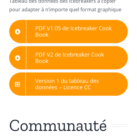
Tableau des données des icebreakers à copier
pour adapter à n’importe quel format graphique
PDF V1.05 de Icebreaker Cook
Book
PDF V2 de Icebreaker Cook
Book
Version 1 du tableau des
données – Licence CC
Communauté