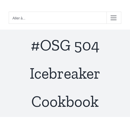
Passer
au
Aller à...
contenu
#OSG 504
Icebreaker
Cookbook