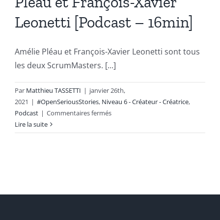
Pléau et François-Xavier
Leonetti [Podcast – 16min]
Amélie Pléau et François-Xavier Leonetti sont tous
les deux ScrumMasters. [...]
Par
Matthieu TASSETTI
|
janvier 26th,
2021
|
#OpenSeriousStories
,
Niveau 6 - Créateur - Créatrice
,
sur
Podcast
|
Commentaires fermés
Le
Lire la suite
retour
d’expérience
de
deux
créateurs
:
Amélie
Pléau