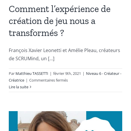
Comment l’expérience de
création de jeu nous a
transformés ?
François Xavier Leonetti et Amélie Pleau, créateurs
de SCRUMind, un [...]
Par
Matthieu TASSETTI
|
février 9th, 2021
|
Niveau 6 - Créateur -
sur
Créatrice
|
Commentaires fermés
Comment
Lire la suite
l’expérience
de
création
de
jeu
nous