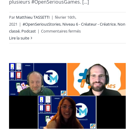
plusieurs #OpenSeriousGames. [...]
Par
Matthieu TASSETTI
|
février 16th,
2021
|
#OpenSeriousStories
,
Niveau 6 - Créateur - Créatrice
,
Non
sur
classé
,
Podcast
|
Commentaires fermés
Le
Lire la suite
retour
d’expérience
d’une
créatrice
:
Laetitia
Thernier
[Podcast
–
12min]