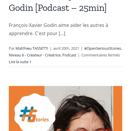
Godin [Podcast – 25min]
François-Xavier Godin aime aider les autres à
apprendre. C'est pour [...]
Par
Matthieu TASSETTI
|
avril 20th, 2021
|
#OpenSeriousStories
,
sur
Niveau 6 - Créateur - Créatrice
,
Podcast
|
Commentaires fermés
Le
Lire la suite
retour
d’expé
d’un
créate
:
Franço
Xavier
Godin
[Podca
–