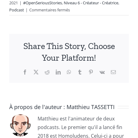
2021
|
#OpenSeriousStories
,
Niveau 6 - Créateur - Créatrice
,
sur
Podcast
|
Commentaires fermés
Le
retour
d’expérience
de
Share This Story, Choose
deux
créateurs
Your Platform!
:
Amélie
Facebook
X
Reddit
LinkedIn
WhatsApp
Tumblr
Pinterest
Vk
Email
Pléau
et
François-
Xavier
Leonetti
À propos de l'auteur :
Matthieu TASSETTI
[Podcast
–
Matthieu est l'animateur de deux
16min]
podcasts. Le premier qu'il a lancé fin
2018 est Homoludens. Celui-ci a pour