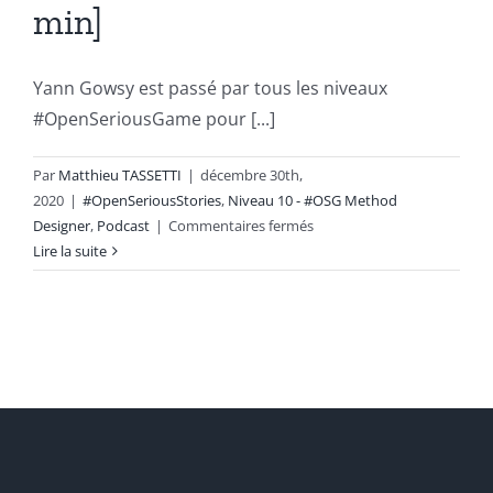
min]
Yann Gowsy est passé par tous les niveaux
#OpenSeriousGame pour [...]
Par
Matthieu TASSETTI
|
décembre 30th,
2020
|
#OpenSeriousStories
,
Niveau 10 - #OSG Method
sur
Designer
,
Podcast
|
Commentaires fermés
Le
Lire la suite
retour
d’expérience
d’un
#OSG
method
designer
:
Yann
Gowsy