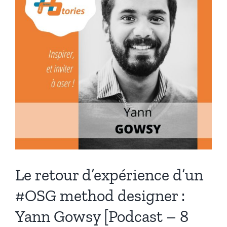
:
Jean-
Yves
Klein
[Podcast
–
4min]
Le retour d’expérience d’un
#OSG method designer :
Yann Gowsy [Podcast – 8