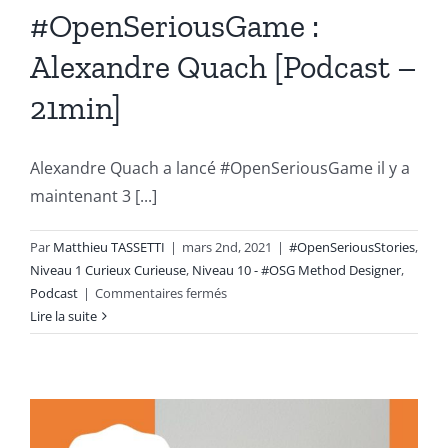
#OpenSeriousGame :
Alexandre Quach [Podcast –
21min]
Alexandre Quach a lancé #OpenSeriousGame il y a
maintenant 3 [...]
Par
Matthieu TASSETTI
|
mars 2nd, 2021
|
#OpenSeriousStories
,
Niveau 1 Curieux Curieuse
,
Niveau 10 - #OSG Method Designer
,
sur
Podcast
|
Commentaires fermés
Le
Lire la suite
retour
d’expérience
de
l’initiateur
de