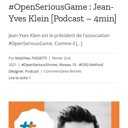
#OpenSeriousGame : Jean-
Yves Klein [Podcast – 4min]
Jean-Yves Klein est le président de l'association
#OpenSeriousGame. Comme il [...]
Par
Matthieu TASSETTI
|
février 2nd,
2021
|
#OpenSeriousStories
,
Niveau 10 - #OSG Method
sur
Designer
,
Podcast
|
Commentaires fermés
Le
Lire la suite
retour
d’expérience
du
président
de
l’association
#OpenSeriousGame