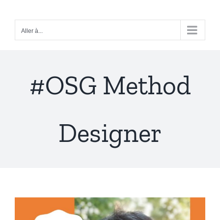
Passer
au
Aller à...
contenu
#OSG Method
Designer