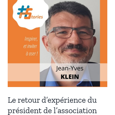
#OpenSeriousGame
:
Alexandre
Quach
[Podcast
–
21min]
Le retour d’expérience du
président de l’association