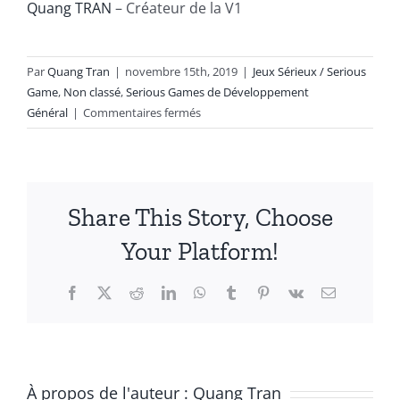
Quang TRAN
– Créateur de la V1
Par
Quang Tran
|
novembre 15th, 2019
|
Jeux Sérieux / Serious
Game
,
Non classé
,
Serious Games de Développement
sur
Général
|
Commentaires fermés
Les
36
Stratagèmes
Share This Story, Choose
Your Platform!
Facebook
X
Reddit
LinkedIn
WhatsApp
Tumblr
Pinterest
Vk
Email
À propos de l'auteur :
Quang Tran