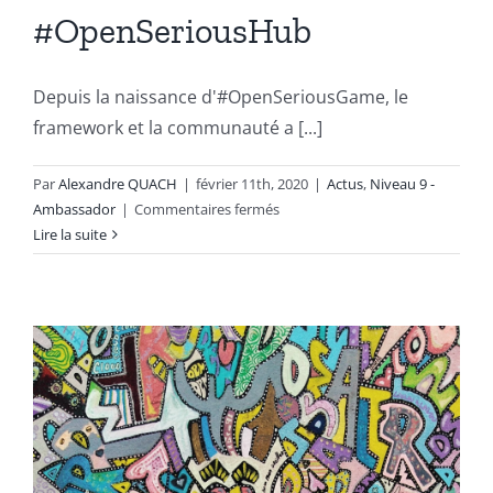
#OpenSeriousHub
Depuis la naissance d'#OpenSeriousGame, le
framework et la communauté a [...]
Par
Alexandre QUACH
|
février 11th, 2020
|
Actus
,
Niveau 9 -
sur
Ambassador
|
Commentaires fermés
18
Lire la suite
communautés/réseaux
utilisant
les
Serious
Games
à
découvrir
en
France
#OpenSeriousHub