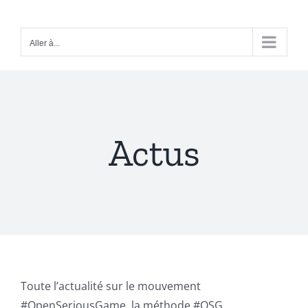
Passer
au
Aller à...
contenu
Actus
Toute l’actualité sur le mouvement
#OpenSeriousGame, la méthode #OSG.