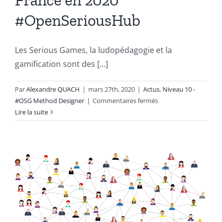
France en 2020
#OpenSeriousHub
Les Serious Games, la ludopédagogie et la
gamification sont des [...]
Par
Alexandre QUACH
|
mars 27th, 2020
|
Actus
,
Niveau 10 -
sur
#OSG Method Designer
|
Commentaires fermés
Les
Lire la suite
entreprises
des
Serious
Games,
de
la
ludopédagogie
et
de