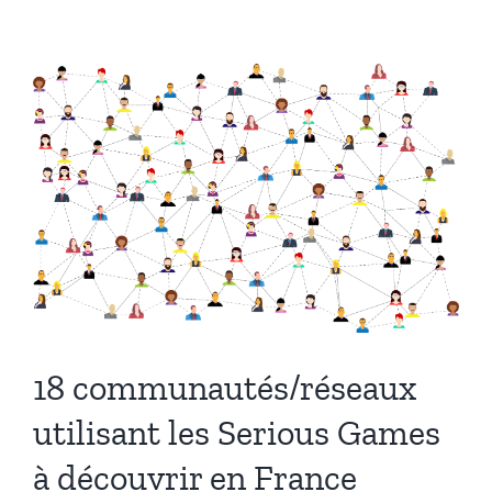
les
Serious
Games
à
découvrir
en
France
–
partie
2
18 communautés/réseaux
utilisant les Serious Games
à découvrir en France