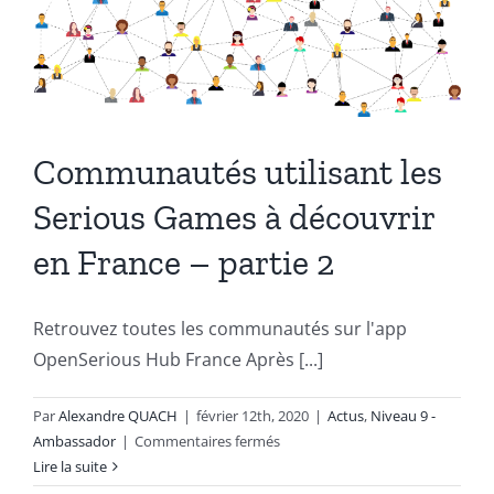
la
Gamification
en
France
en
2020
#OpenSeriousHub
Communautés utilisant les
Serious Games à découvrir
en France – partie 2
Retrouvez toutes les communautés sur l'app
OpenSerious Hub France Après [...]
Par
Alexandre QUACH
|
février 12th, 2020
|
Actus
,
Niveau 9 -
sur
Ambassador
|
Commentaires fermés
Communautés
Lire la suite
utilisant