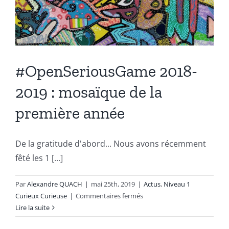
#OpenSeriousGame 2018-
2019 : mosaïque de la
première année
De la gratitude d'abord... Nous avons récemment
fêté les 1 [...]
Par
Alexandre QUACH
|
mai 25th, 2019
|
Actus
,
Niveau 1
sur
Curieux Curieuse
|
Commentaires fermés
#OpenSeriousGame
Lire la suite
2018-