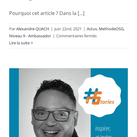
Pourquoi cet article ? Dans la [...]
Par
Alexandre QUACH
|
juin 22nd, 2021
|
Actus
,
MethodeOSG
,
sur
Niveau 9 - Ambassador
|
Commentaires fermés
Méthodologie
Lire la suite
Forum
Ouvert
ou
#OSG
:
Comparaison