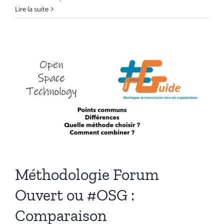
#OSC
Lire la suite
902
A
quels
budgets
rattacher
les
communautés
d’entreprise
?
Méthodologie Forum
Ouvert ou #OSG :
Comparaison