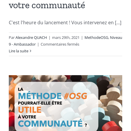
votre communauté
C'est l'heure du lancement ! Vous intervenez en [...]
Par
Alexandre QUACH
|
mars 29th, 2021
|
MethodeOSG
,
Niveau
sur
9 - Ambassador
|
Commentaires fermés
#OSG
Lire la suite
903
7
étapes
pour
mettre
en
place
#OSG
dans
votre
communauté