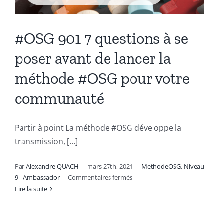
#OSG 901 7 questions à se
poser avant de lancer la
méthode #OSG pour votre
communauté
Partir à point La méthode #OSG développe la
transmission, [...]
Par
Alexandre QUACH
|
mars 27th, 2021
|
MethodeOSG
,
Niveau
sur
9 - Ambassador
|
Commentaires fermés
#OSG
Lire la suite
901
7