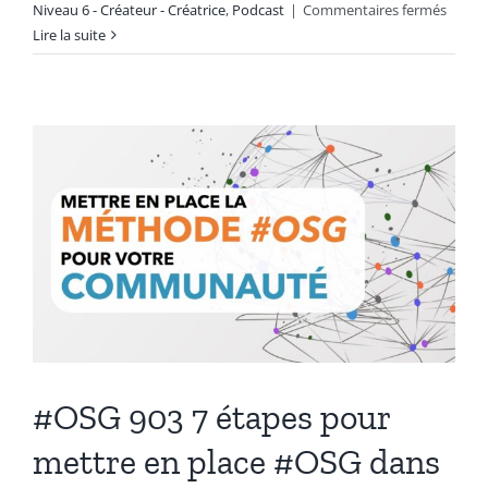
sur
Niveau 6 - Créateur - Créatrice
,
Podcast
|
Commentaires fermés
Le
Lire la suite
retour
d’expé
d’un
créate
:
Franço
Xavier
Godin
[Podca
–
25min
#OSG 903 7 étapes pour
mettre en place #OSG dans