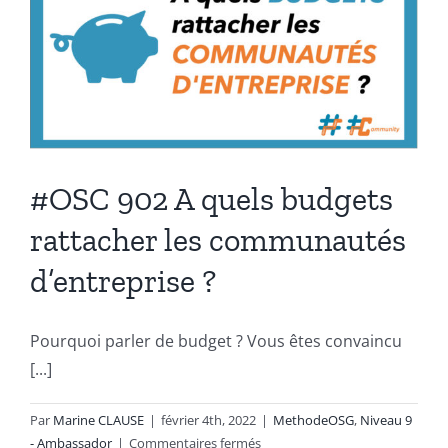
#OSC 902 A quels budgets
rattacher les communautés
d’entreprise ?
Pourquoi parler de budget ? Vous êtes convaincu
[...]
Par
Marine CLAUSE
|
février 4th, 2022
|
MethodeOSG
,
Niveau 9
sur
- Ambassador
|
Commentaires fermés