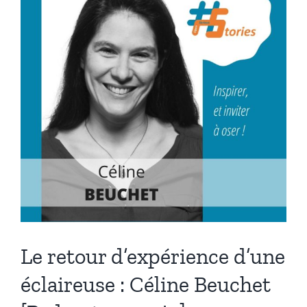
Diallo
[Podcast
–
15min]
Le retour d’expérience d’une
éclaireuse : Céline Beuchet