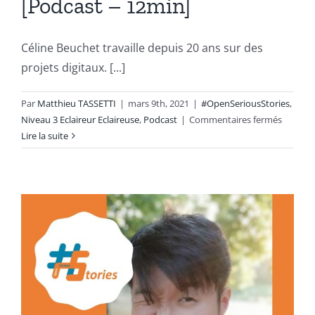
[Podcast – 12min]
Céline Beuchet travaille depuis 20 ans sur des
projets digitaux. [...]
Par
Matthieu TASSETTI
|
mars 9th, 2021
|
#OpenSeriousStories
,
sur
Niveau 3 Eclaireur Eclaireuse
,
Podcast
|
Commentaires fermés
Le
Lire la suite
retour
d’expér
d’une
éclaireu
:
Céline
Beuche
[Podcas
–
12min]