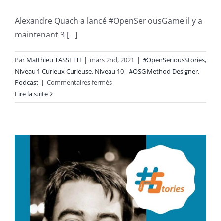
Alexandre Quach a lancé #OpenSeriousGame il y a
maintenant 3 [...]
Par
Matthieu TASSETTI
|
mars 2nd, 2021
|
#OpenSeriousStories
,
Niveau 1 Curieux Curieuse
,
Niveau 10 - #OSG Method Designer
,
sur
Podcast
|
Commentaires fermés
Le
Lire la suite
retour
d’expérience
de
l’initiateur
de
#OpenSeriousGame
:
Alexandre
Quach
[Podcast
–