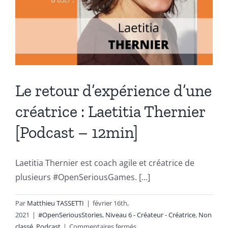
Le retour d’expérience d’une
créatrice : Laetitia Thernier
[Podcast – 12min]
Laetitia Thernier est coach agile et créatrice de
plusieurs #OpenSeriousGames. [...]
Par
Matthieu TASSETTI
|
février 16th,
2021
|
#OpenSeriousStories
,
Niveau 6 - Créateur - Créatrice
,
Non
sur
classé
,
Podcast
|
Commentaires fermés