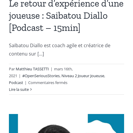
Le retour d’expérience d’une
joueuse : Saibatou Diallo
[Podcast – 15min]
Saïbatou Diallo est coach agile et créatrice de
contenu sur [...]
Par
Matthieu TASSETTI
|
mars 16th,
2021
|
#OpenSeriousStories
,
Niveau 2 Joueur Joueuse
,
sur
Podcast
|
Commentaires fermés
Le
Lire la suite
retour
d’expérience
d’une
joueuse
:
Saibatou