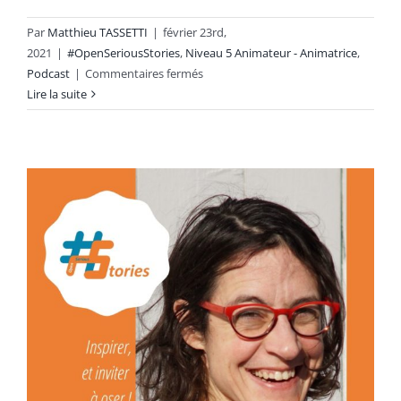
Par
Matthieu TASSETTI
|
février 23rd,
2021
|
#OpenSeriousStories
,
Niveau 5 Animateur - Animatrice
,
sur
Podcast
|
Commentaires fermés
Le
Lire la suite
retour
d’expérience
d’un
animateur
:
Grégory
Delmotte
[Podcast
–
9min]