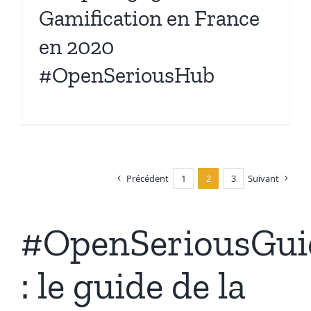
Gamification en France
en 2020
#OpenSeriousHub
Précédent
1
2
3
Suivant
#OpenSeriousGui
: le guide de la