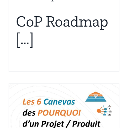
CoP Roadmap
[…]
t