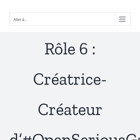
Passer
au
Aller à...
contenu
Rôle 6 :
Créatrice-
Créateur
d’#OpenSerious