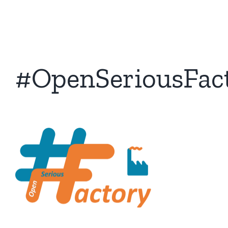
#OpenSeriousFac