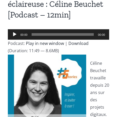
éclaireuse : Céline Beuchet
[Podcast – 12min]
Lecteur
00:00
00:00
audio
Podcast:
Play in new window
|
Download
(Duration: 11:49 — 8.6MB)
Céline
Beuchet
travaille
depuis 20
ans sur
des
projets
digitaux.