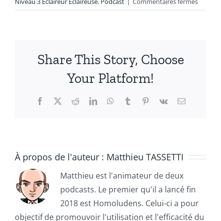
sur
Niveau 3 Eclaireur Eclaireuse
,
Podcast
|
Commentaires fermés
Le
retour
d’expér
d’une
Share This Story, Choose
éclaireu
:
Your Platform!
Céline
Beuche
Facebook
X
Reddit
LinkedIn
WhatsApp
Tumblr
Pinterest
Vk
Email
[Podcas
–
12min]
À propos de l'auteur :
Matthieu TASSETTI
Matthieu est l'animateur de deux
podcasts. Le premier qu'il a lancé fin
2018 est Homoludens. Celui-ci a pour
objectif de promouvoir l'utilisation et l'efficacité du