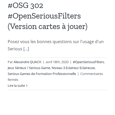
#OSG 302
#OpenSeriousFilters
(Version cartes à jouer)
Posez vous les bonnes questions sur l'usage d'un
Serious [...]
Par
Alexandre QUACH
|
avril 18th, 2020
|
#OpenSeriousFilters
,
Jeux Sérieux / Serious Game
,
Niveau 3 Eclaireur Eclaireuse
,
Serious Games de Formation Professionnelle
|
Commentaires
sur
fermés
#OSG
Lire la suite
302
#OpenSeriousFilters
(Version
cartes
à