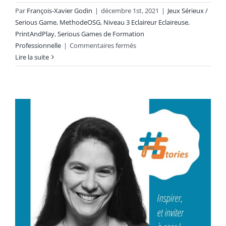
Par
François-Xavier Godin
|
décembre 1st, 2021
|
Jeux Sérieux /
Serious Game
,
MethodeOSG
,
Niveau 3 Eclaireur Eclaireuse
,
PrintAndPlay
,
Serious Games de Formation
sur
Professionnelle
|
Commentaires fermés
#OSG
Lire la suite
301
#OpenSeriousMix