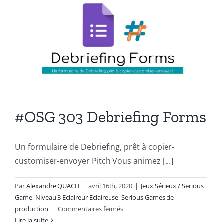
jouer)
#OSG 303 Debriefing Forms
Un formulaire de Debriefing, prêt à copier-
customiser-envoyer Pitch Vous animez [...]
Par
Alexandre QUACH
|
avril 16th, 2020
|
Jeux Sérieux / Serious
Game
,
Niveau 3 Eclaireur Eclaireuse
,
Serious Games de
sur
production
|
Commentaires fermés
#OSG
Lire la suite