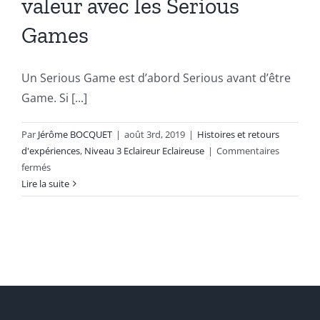
valeur avec les Serious
Games
Un Serious Game est d’abord Serious avant d’être
Game. Si [...]
Par
Jérôme BOCQUET
|
août 3rd, 2019
|
Histoires et retours
d'expériences
,
Niveau 3 Eclaireur Eclaireuse
|
Commentaires
sur
fermés
7
Lire la suite
conseils
apporter
plus
de
valeur
avec
les
Serious