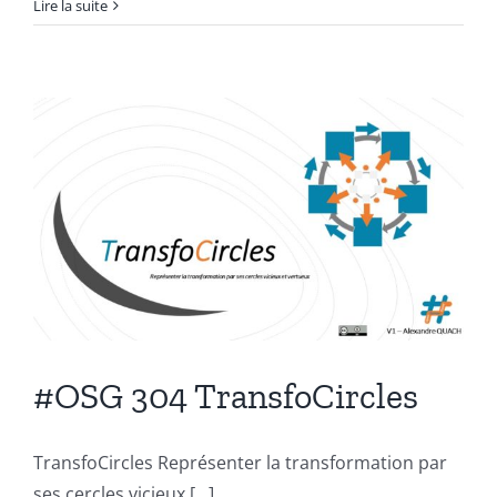
Le
Lire la suite
retour
d’expér
d’une
éclaireu
:
Céline
Beuche
[Podcas
–
12min]
#OSG 304 TransfoCircles
TransfoCircles Représenter la transformation par
ses cercles vicieux [...]