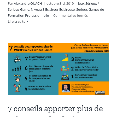
Par
Alexandre QUACH
|
octobre 3rd, 2019
|
Jeux Sérieux /
Serious Game
,
Niveau 3 Eclaireur Eclaireuse
,
Serious Games de
sur
Formation Professionnelle
|
Commentaires fermés
#OSG
Lire la suite
302
#OpenSeriousFilte
:
Filtrer
les
bons
Serious
Games
7 conseils apporter plus de