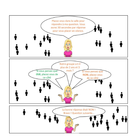
Voir
l'image
agrandie