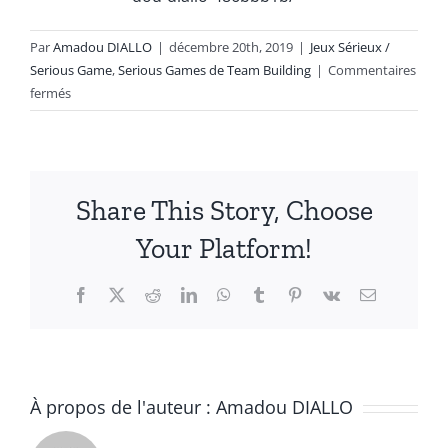
Par
Amadou DIALLO
|
décembre 20th, 2019
|
Jeux Sérieux /
Serious Game
,
Serious Games de Team Building
|
Commentaires
sur
fermés
Move-
on
KPI
Share This Story, Choose
Your Platform!
Facebook
X
Reddit
LinkedIn
WhatsApp
Tumblr
Pinterest
Vk
Email
À propos de l'auteur :
Amadou DIALLO