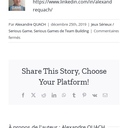
https://www.linkedin.com/in/alexand
requach/
Par
Alexandre QUACH
|
décembre 25th, 2019
|
Jeux Sérieux /
Serious Game
,
Serious Games de Team Building
|
Commentaires
sur
fermés
Secret
Santalks
Share This Story, Choose
Your Platform!
Facebook
X
Reddit
LinkedIn
WhatsApp
Tumblr
Pinterest
Vk
Email
À propos de l'auteur :
Alexandre QUACH