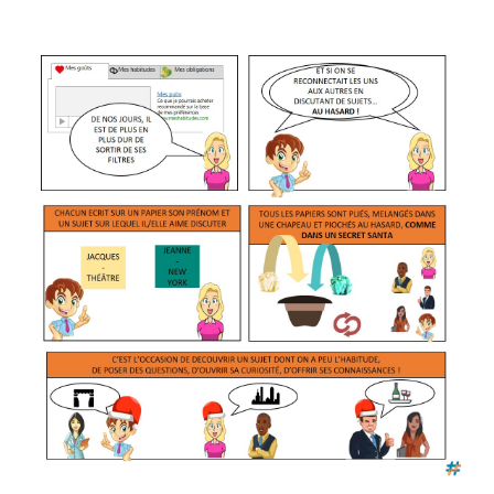
Voir
l'image
agrandie