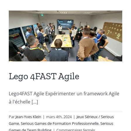
LEGO,
ou
les
Canards
de
Mario
Lego 4FAST Agile
Lego4FAST Agile Expérimenter un framework Agile
à l'échelle [...]
Par
Jean-Yves Klein
|
mars 4th, 2024
|
Jeux Sérieux / Serious
Game
,
Serious Games de Formation Professionnelle
,
Serious
sur
Games de Team Building
|
Commentaires fermés