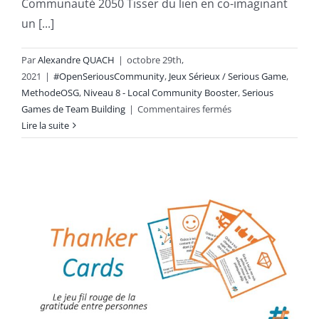
Communauté 2050 Tisser du lien en co-imaginant
un [...]
Par
Alexandre QUACH
|
octobre 29th,
2021
|
#OpenSeriousCommunity
,
Jeux Sérieux / Serious Game
,
MethodeOSG
,
Niveau 8 - Local Community Booster
,
Serious
sur
Games de Team Building
|
Commentaires fermés
#OSC
Lire la suite
804
Communauté
2050,
jeu
de
projection