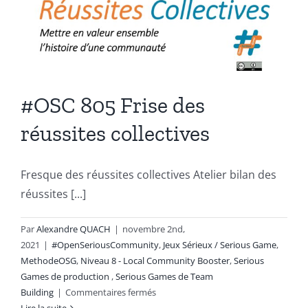
#OSC 805 Frise des
réussites collectives
Fresque des réussites collectives Atelier bilan des
réussites [...]
Par
Alexandre QUACH
|
novembre 2nd,
2021
|
#OpenSeriousCommunity
,
Jeux Sérieux / Serious Game
,
MethodeOSG
,
Niveau 8 - Local Community Booster
,
Serious
Games de production
,
Serious Games de Team
sur
Building
|
Commentaires fermés
#OSC