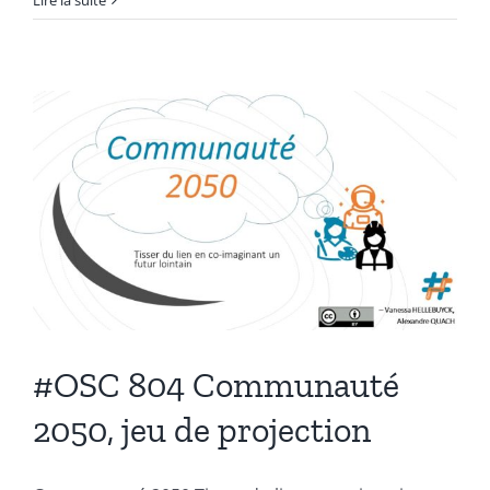
Lire la suite
805
Frise
des
réussites
collectives
#OSC 804 Communauté
2050, jeu de projection