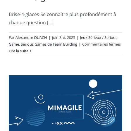
Brise-4-glaces Se connaître plus profondément à
chaque question [...]
Par
Alexandre QUACH
|
juin 3rd, 2025
|
Jeux Sérieux / Serious
sur
Game
,
Serious Games de Team Building
|
Commentaires fermés
Brise-
Lire la suite
4-
glaces