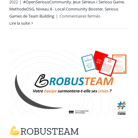
2022
|
#OpenSeriousCommunity
,
Jeux Sérieux / Serious Game
,
MethodeOSG
,
Niveau 8 - Local Community Booster
,
Serious
sur
Games de Team Building
|
Commentaires fermés
#OSC
Lire la suite
809
–
IVCD
Map
ROBUSTEAM