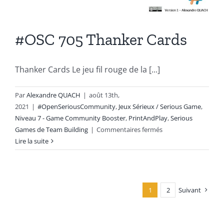
#OSC 705 Thanker Cards
Thanker Cards Le jeu fil rouge de la [...]
Par
Alexandre QUACH
|
août 13th,
2021
|
#OpenSeriousCommunity
,
Jeux Sérieux / Serious Game
,
Niveau 7 - Game Community Booster
,
PrintAndPlay
,
Serious
sur
Games de Team Building
|
Commentaires fermés
#OSC
Lire la suite
705
Thanker
Cards
1
2
Suivant