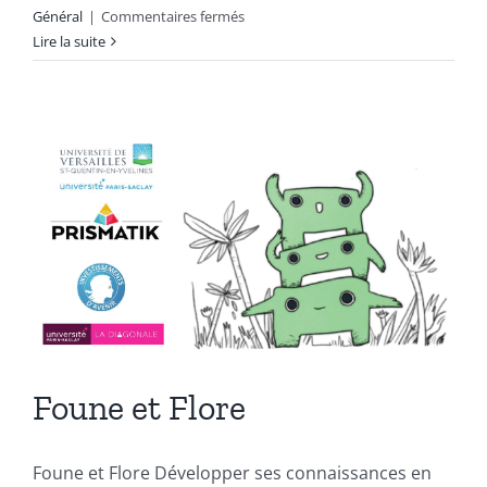
sur
Général
|
Commentaires fermés
Le
Lire la suite
jeu
du
verre
d’eau
Foune et Flore
Foune et Flore Développer ses connaissances en