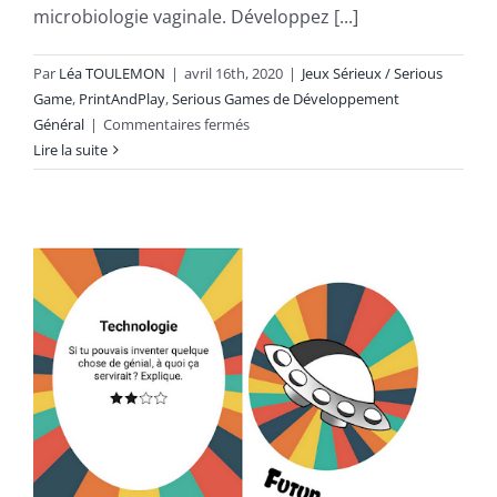
microbiologie vaginale. Développez [...]
Par
Léa TOULEMON
|
avril 16th, 2020
|
Jeux Sérieux / Serious
Game
,
PrintAndPlay
,
Serious Games de Développement
sur
Général
|
Commentaires fermés
Foune
Lire la suite
et
Flore