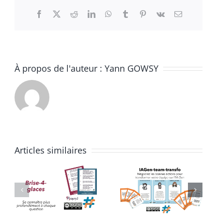
Facebook
X
Reddit
LinkedIn
WhatsApp
Tumblr
Pinterest
Vk
Email
À propos de l'auteur :
Yann GOWSY
Articles similaires
IAGen-
Découvert
Team-
de SCRUM