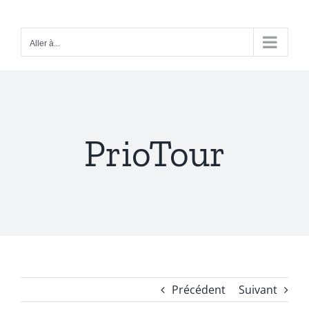
Passer
au
Aller à...
contenu
PrioTour
Précédent
Suivant