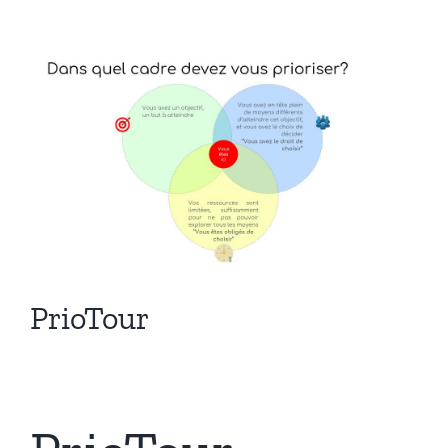
Voir
l'image
agrandie
PrioTour