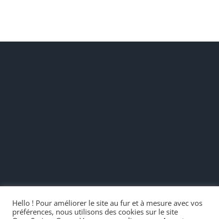
p
d’un Projet
/ Produit
Hello ! Pour améliorer le site au fur et à mesure avec vos
préférences, nous utilisons des cookies sur le site
#OpenSeriousGame 2020 - Réveiller le pouvoir de transmission