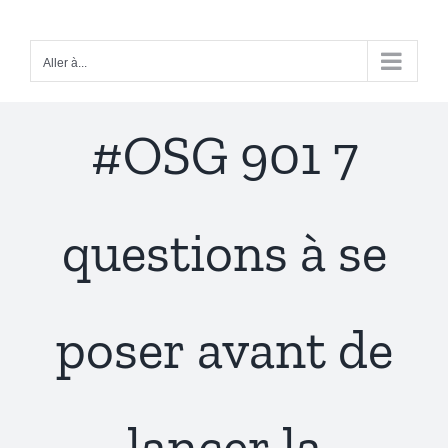
Passer
au
Aller à...
contenu
#OSG 901 7
questions à se
poser avant de
lancer la