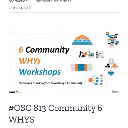
sur
production
|
Commentaires fermés
#OSC
Lire la suite
813-
2
Les
6
Canevas
des
POURQUOI
d’un
Projet
/
Produit
#OSC 813 Community 6
WHYS