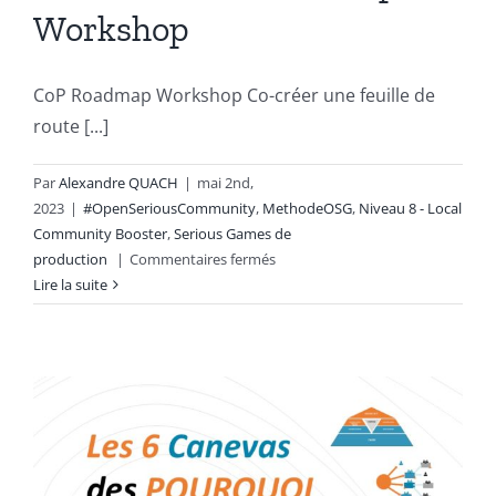
Workshop
CoP Roadmap Workshop Co-créer une feuille de
route [...]
Par
Alexandre QUACH
|
mai 2nd,
2023
|
#OpenSeriousCommunity
,
MethodeOSG
,
Niveau 8 - Local
Community Booster
,
Serious Games de
sur
production
|
Commentaires fermés
#OSC
Lire la suite
814
CoP
Roadmap
Workshop