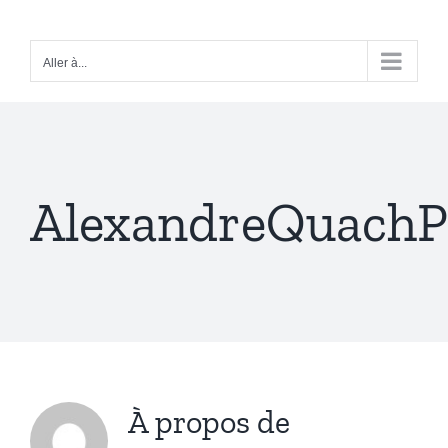
Passer
au
Aller à...
contenu
AlexandreQuachP
À propos de