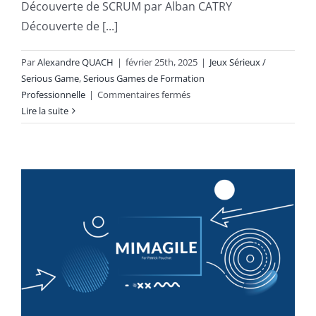
Découverte de SCRUM par Alban CATRY
Découverte de [...]
Par
Alexandre QUACH
|
février 25th, 2025
|
Jeux Sérieux /
Serious Game
,
Serious Games de Formation
sur
Professionnelle
|
Commentaires fermés
Découverte
Lire la suite
de
SCRUM