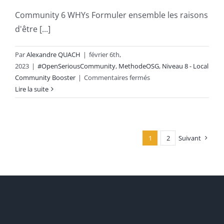
Community 6 WHYs Formuler ensemble les raisons
d'être [...]
Par
Alexandre QUACH
|
février 6th,
2023
|
#OpenSeriousCommunity
,
MethodeOSG
,
Niveau 8 - Local
sur
Community Booster
|
Commentaires fermés
#OSC
Lire la suite
813
Community
6
WHYS
1
2
Suivant