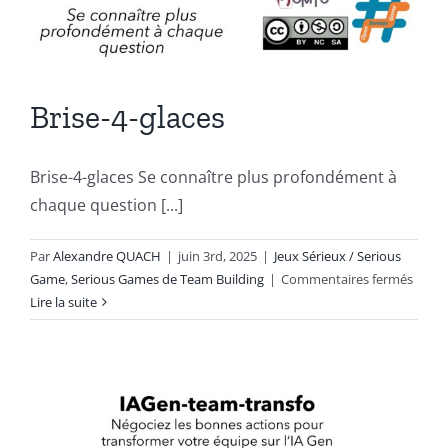
Brise-4-glaces
Brise-4-glaces Se connaître plus profondément à
chaque question [...]
Par
Alexandre QUACH
|
juin 3rd, 2025
|
Jeux Sérieux / Serious
sur
Game
,
Serious Games de Team Building
|
Commentaires fermés
Brise-
Lire la suite
4-
glaces