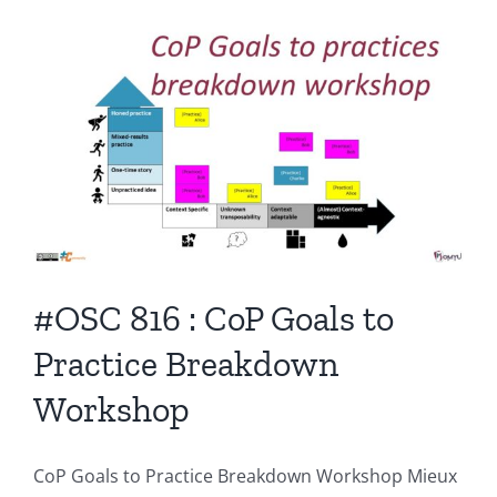
LEGO,
ou
les
Canards
de
Mario
#OSC 816 : CoP Goals to
Practice Breakdown
Workshop
CoP Goals to Practice Breakdown Workshop Mieux