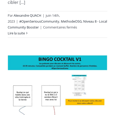
cibler [...]
Par
Alexandre QUACH
|
juin 14th,
2023
|
#OpenSeriousCommunity
,
MethodeOSG
,
Niveau 8 - Local
sur
Community Booster
|
Commentaires fermés
#OSC
Lire la suite
816
:
CoP
Goals
to
Practice
Breakdown
Workshop