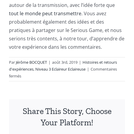
autour de la transmission, avec l’idée forte que
tout le monde peut transmettre
. Vous avez
probablement également des idées et des
pratiques à partager sur le Serious Game, et nous
serions très contents, à notre tour, d’apprendre de
votre expérience dans les commentaires.
Par
Jérôme BOCQUET
|
août 3rd, 2019
|
Histoires et retours
d'expériences
,
Niveau 3 Eclaireur Eclaireuse
|
Commentaires
sur
fermés
7
conseils
apporter
plus
Share This Story, Choose
de
valeur
Your Platform!
avec
les