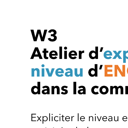
Community
Level
Design