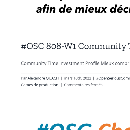
#OSC 808-W1 Community Ti
Community Time Investment Profile Mieux compr
Par
Alexandre QUACH
|
mars 16th, 2022
|
#OpenSeriousCom
sur
Games de production
|
Commentaires fermés
#OSC
808-
W1
Community
Time
Investment