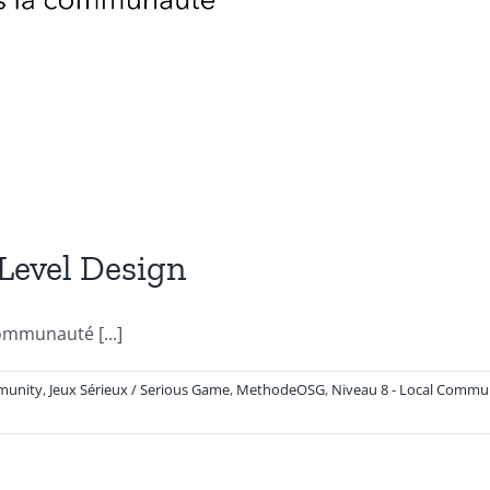
evel Design
ommunauté [...]
munity
,
Jeux Sérieux / Serious Game
,
MethodeOSG
,
Niveau 8 - Local Commu