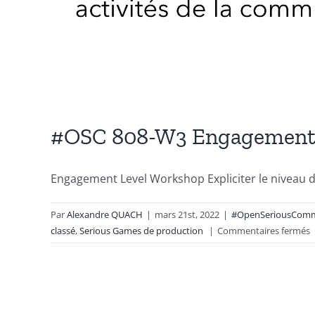
#OSC 808-W3 Engagement 
Engagement Level Workshop Expliciter le niveau d
Par
Alexandre QUACH
|
mars 21st, 2022
|
#OpenSeriousComm
s
classé
,
Serious Games de production
|
Commentaires fermés
8
E
l