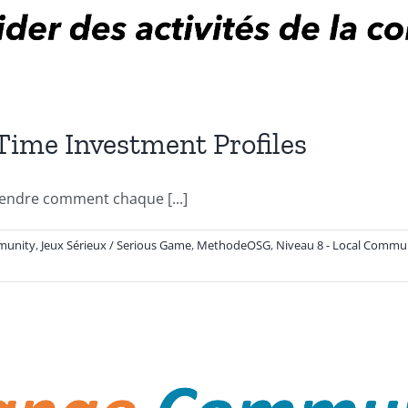
me Investment Profiles
endre comment chaque [...]
munity
,
Jeux Sérieux / Serious Game
,
MethodeOSG
,
Niveau 8 - Local Commu