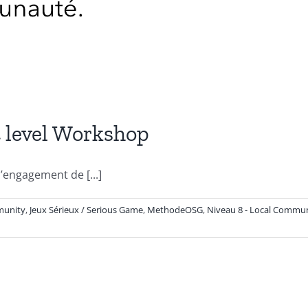
level Workshop
’engagement de [...]
unity
,
Jeux Sérieux / Serious Game
,
MethodeOSG
,
Niveau 8 - Local Commun
ur
#OSC
08-
W3
ngagement
evel