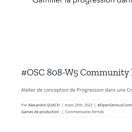
#OSC 808-W5 Community L
Atelier de conception de Progression dans une C
Par
Alexandre QUACH
|
mars 25th, 2022
|
#OpenSeriousCom
sur
Games de production
|
Commentaires fermés
#OSC
808-
W5