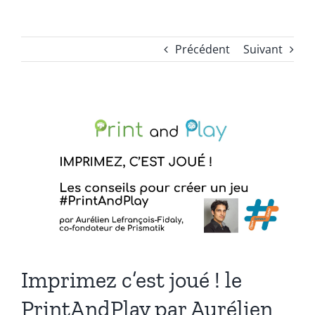
Précédent
Suivant
Voir
l'image
agrandie
Imprimez c’est joué ! le
PrintAndPlay par Aurélien