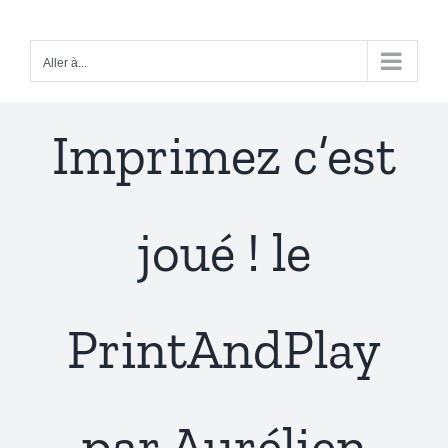
Passer
au
Aller à...
contenu
Imprimez c’est
joué ! le
PrintAndPlay
par Aurélien