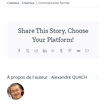
sur
Créateur - Créatrice
|
Commentaires fermés
Imprimez
c’est
joué
!
Share This Story, Choose
le
PrintAndPlay
Your Platform!
par
Aurélien
Facebook
X
Reddit
LinkedIn
WhatsApp
Tumblr
Pinterest
Vk
Email
Lefrançois-
Fidaly,
co-
fondateur
de
À propos de l'auteur :
Alexandre QUACH
Prismatik